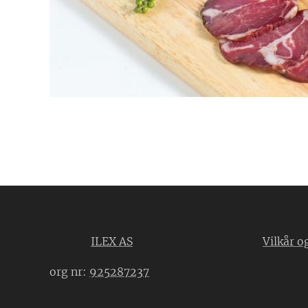
ILEX AS
Vilkår o
org nr:
925287237