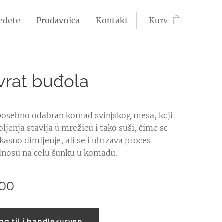
jedete
Prodavnica
Kontakt
Kurv
vrat buđola
posebno odabran komad svinjskog mesa, koji
ljenja stavlja u mrežicu i tako suši, čime se
kasno dimljenje, ali se i ubrzava proces
dnosu na celu šunku u komadu.
,00
gg til i handlekurven