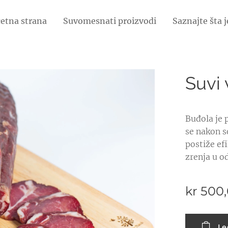
etna strana
Suvomesnati proizvodi
Saznajte šta 
Suvi 
Buđola je 
se nakon so
postiže efi
zrenja u o
kr
500
Le