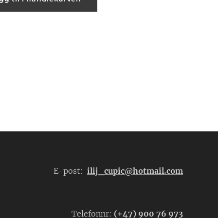
E-post:
ilij_cupic@hotmail.com
Telefonnr:
(+47) 900 76 973